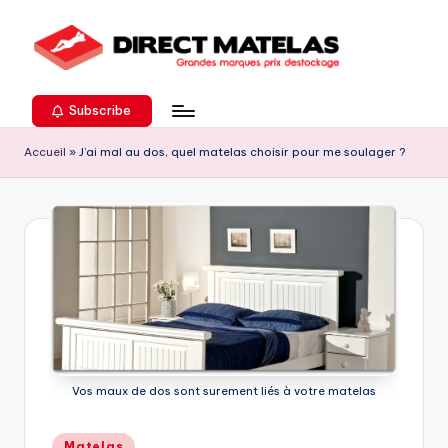
Subscribe
Accueil
»
J’ai mal au dos, quel matelas choisir pour me soulager ?
Vos maux de dos sont surement liés à votre matelas
Matelas