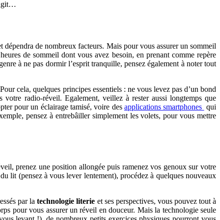
’agit…
 et dépendra de nombreux facteurs. Mais pour vous assurer un sommeil
re d’heures de sommeil dont vous avez besoin, en prenant comme repère
nre à ne pas dormir l’esprit tranquille, pensez également à noter tout
 Pour cela, quelques principes essentiels : ne vous levez pas d’un bond
votre radio-réveil. Egalement, veillez à rester aussi longtemps que
opter pour un éclairage tamisé, voire des
applications smartphones
qui
exemple, pensez à entrebâiller simplement les volets, pour vous mettre
réveil, prenez une position allongée puis ramenez vos genoux sur votre
ut du lit (pensez à vous lever lentement), procédez à quelques nouveaux
essés par la
technologie literie
et ses perspectives, vous pouvez tout à
corps pour vous assurer un réveil en douceur. Mais la technologie seule
vous levant !), de nombreux petits exercices physiques pourront vous