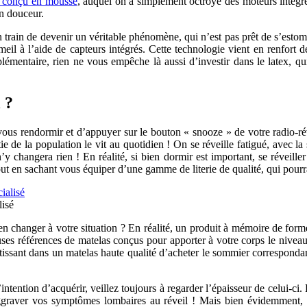
s conçu en mousse
, auquel on a simplement octroyé des moteurs intégré
n douceur.
n train de devenir un véritable phénomène, qui n’est pas prêt de s’esto
eil à l’aide de capteurs intégrés. Cette technologie vient en renfort d
émentaire, rien ne vous empêche là aussi d’investir dans le latex, q
 ?
vous rendormir et d’appuyer sur le bouton « snooze » de votre radio-r
tie de la population le vit au quotidien ! On se réveille fatigué, avec 
changera rien ! En réalité, si bien dormir est important, se réveiller l
tout en sachant vous équiper d’une gamme de literie de qualité, qui po
lisé
 bien changer à votre situation ? En réalité, un produit à mémoire de
ses références de matelas conçus pour apporter à votre corps le niveau d
issant dans un matelas haute qualité d’acheter le sommier correspondant
ntention d’acquérir, veillez toujours à regarder l’épaisseur de celui-ci.
s aggraver vos symptômes lombaires au réveil ! Mais bien évidemment, 