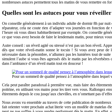
nombreuses astuces permettent tous les matins de vous remettre en for
Quelles sont les astuces pour vous réveille
On conseille généralement à un individu adulte de dormir 8h par nui
réparateur, cela ne coute rien d’adapter vos journées en fonction de
l’heure où vous dinez habituellement par exemple. On conseille généra
ce que vous avez besoin de faire le lendemain matin, pour mieux vous
Autre conseil : un réveil agité ou stressé n’est pas un bon réveil. Ap
dès que votre réveil-matin sonne le tocsin ! Si vous avez peur de 
nécessaire dans la pénombre, n’allumez pas les lumières tout de suite
simulent l’aube si vous êtes agressés dès le matin par les réverbères
dans l’ambiance d’un réveil matin tout en douceur !
Pour un sommeil de qualité pensez à l’atmosphère dans lequel 
Cela peut paraître paradoxal à première vue, mais faire des étirement
poitrine, en utilisant vos mains pour les tirer vers vous. Rallongez e
étirements depuis le cou jusqu’aux chevilles, en n’omettant pas d’effe
Nous avons vu ensemble au travers de cette publication de nombreux mo
fait orienter votre prochain achat literie vers un modèle de matelas é
peut ne pas suffire à vous rendre performant dès le matin. En effet