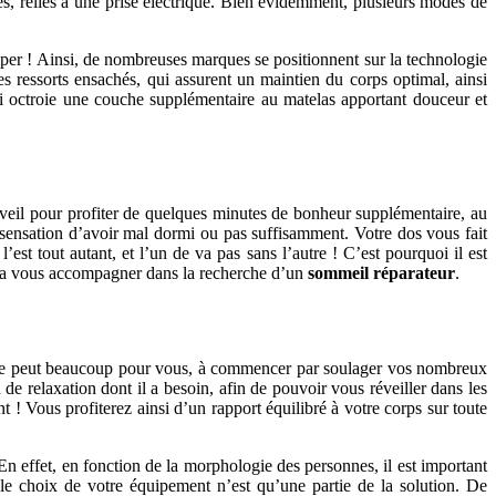
s, reliés à une prise électrique. Bien évidemment, plusieurs modes de
mper ! Ainsi, de nombreuses marques se positionnent sur la technologie
es ressorts ensachés, qui assurent un maintien du corps optimal, ainsi
ui octroie une couche supplémentaire au matelas apportant douceur et
éveil pour profiter de quelques minutes de bonheur supplémentaire, au
la sensation d’avoir mal dormi ou pas suffisamment. Votre dos vous fait
’est tout autant, et l’un de va pas sans l’autre ! C’est pourquoi il est
urra vous accompagner dans la recherche d’un
sommeil réparateur
.
 forme peut beaucoup pour vous, à commencer par soulager vos nombreux
e relaxation dont il a besoin, afin de pouvoir vous réveiller dans les
 ! Vous profiterez ainsi d’un rapport équilibré à votre corps sur toute
 En effet, en fonction de la morphologie des personnes, il est important
le choix de votre équipement n’est qu’une partie de la solution. De