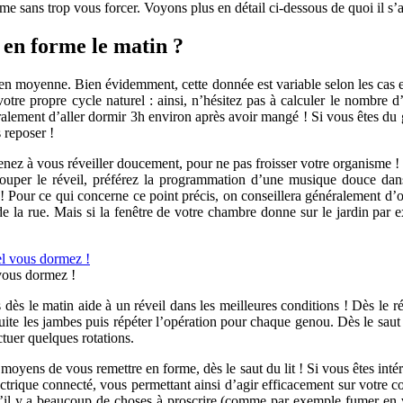
me sans trop vous forcer. Voyons plus en détail ci-dessous de quoi il s
r en forme le matin ?
t en moyenne. Bien évidemment, cette donnée est variable selon les cas
 votre propre cycle naturel : ainsi, n’hésitez pas à calculer le nomb
lement d’aller dormir 3h environ après avoir mangé ! Si vous êtes du ge
 reposer !
prenez à vous réveiller doucement, pour ne pas froisser votre organisme !
louper le réveil, préférez la programmation d’une musique douce dans 
 ! Pour ce qui concerne ce point précis, on conseillera généralement d’
 de la rue. Mais si la fenêtre de votre chambre donne sur le jardin par 
vous dormez !
s dès le matin aide à un réveil dans les meilleures conditions ! Dès le 
nsuite les jambes puis répéter l’opération pour chaque genou. Dès le sa
ctuer quelques rotations.
yens de vous remettre en forme, dès le saut du lit ! Si vous êtes intér
lectrique connecté, vous permettant ainsi d’agir efficacement sur votre 
, s’il y a beaucoup de choses à proscrire (comme par exemple fumer en 