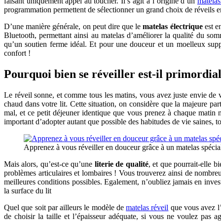
faisant uniquement appel au toucher. Il s’agit à l’origine d’un
matela
programmation permettent de sélectionner un grand choix de réveils e
D’une manière générale, on peut dire que le
matelas électrique
est e
Bluetooth, permettant ainsi au matelas d’améliorer la qualité du somm
qu’un soutien ferme idéal. Et pour une douceur et un moelleux suppl
confort !
Pourquoi bien se réveiller est-il primordial
Le réveil sonne, et comme tous les matins, vous avez juste envie de 
chaud dans votre lit. Cette situation, on considère que la majeure par
mal, et ce petit déjeuner identique que vous prenez à chaque matin n’y 
important d’adopter autant que possible des habitudes de vie saines, 
Apprenez à vous réveiller en douceur grâce à un matelas spécia
Mais alors, qu’est-ce qu’une
literie de qualité
, et que pourrait-elle
problèmes articulaires et lombaires ! Vous trouverez ainsi de nombreu
meilleures conditions possibles. Egalement, n’oubliez jamais en invest
la surface du lit
Quel que soit par ailleurs le modèle de
matelas réveil
que vous avez l’i
de choisir la taille et l’épaisseur adéquate, si vous ne voulez pa